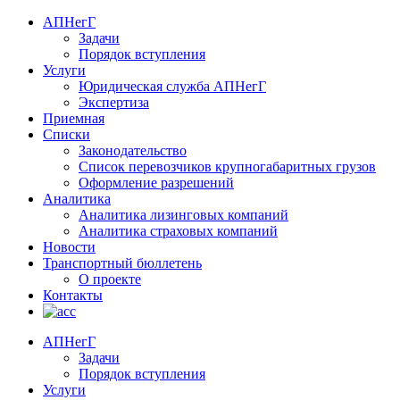
АПНегГ
Задачи
Порядок вступления
Услуги
Юридическая служба АПНегГ
Экспертиза
Приемная
Списки
Законодательство
Список перевозчиков крупногабаритных грузов
Оформление разрешений
Аналитика
Аналитика лизинговых компаний
Aналитика страховых компаний
Новости
Транспортный бюллетень
О проекте
Контакты
АПНегГ
Задачи
Порядок вступления
Услуги