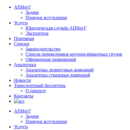
АПНегГ
Задачи
Порядок вступления
Услуги
Юридическая служба АПНегГ
Экспертиза
Приемная
Списки
Законодательство
Список перевозчиков крупногабаритных грузов
Оформление разрешений
Аналитика
Аналитика лизинговых компаний
Aналитика страховых компаний
Новости
Транспортный бюллетень
О проекте
Контакты
АПНегГ
Задачи
Порядок вступления
Услуги