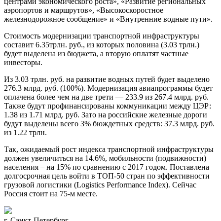
центрами экономического роста», «Развитие региональных
аэропортов и маршрутов», «Высокоскоростное
железнодорожное сообщение» и «Внутренние водные пути».
Стоимость модернизации транспортной инфраструктуры
составит 6.35трлн. руб., из которых половина (3.03 трлн.)
будет выделена из бюджета, а вторую оплатят частные
инвесторы.
Из 3.03 трлн. руб. на развитие водных путей будет выделено
276.3 млрд. руб. (100%). Модернизация авиапрограммы будет
оплачена более чем на две трети — 233.9 из 267.4 млрд. руб.
Также будут профинансированы коммуникации между ЦЭР:
1.38 из 1.71 млрд. руб. Зато на российские железные дороги
будут выделены всего 3% бюждетных средств: 37.3 млрд. руб.
из 1.22 трлн.
Так, ожидаемый рост индекса транспортной инфраструктуры
должен увеличиться на 14.6%, мобильности (подвижности)
населения – на 15% по сравнению с 2017 годом. Поставлена
долгосрочная цель войти в ТОП-50 стран по эффективности
грузовой логистики (Logistics Performance Index). Сейчас
Россия стоит на 75-м месте.
г. Санкт-Петербург