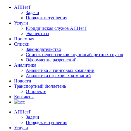
АПНегГ
Задачи
Порядок вступления
Услуги
Юридическая служба АПНегГ
Экспертиза
Приемная
Списки
Законодательство
Список перевозчиков крупногабаритных грузов
Оформление разрешений
Аналитика
Аналитика лизинговых компаний
Aналитика страховых компаний
Новости
Транспортный бюллетень
О проекте
Контакты
АПНегГ
Задачи
Порядок вступления
Услуги