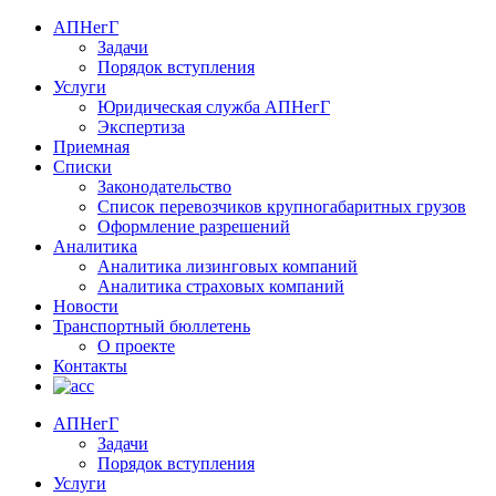
АПНегГ
Задачи
Порядок вступления
Услуги
Юридическая служба АПНегГ
Экспертиза
Приемная
Списки
Законодательство
Список перевозчиков крупногабаритных грузов
Оформление разрешений
Аналитика
Аналитика лизинговых компаний
Aналитика страховых компаний
Новости
Транспортный бюллетень
О проекте
Контакты
АПНегГ
Задачи
Порядок вступления
Услуги