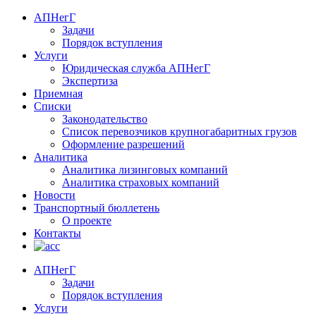
АПНегГ
Задачи
Порядок вступления
Услуги
Юридическая служба АПНегГ
Экспертиза
Приемная
Списки
Законодательство
Список перевозчиков крупногабаритных грузов
Оформление разрешений
Аналитика
Аналитика лизинговых компаний
Aналитика страховых компаний
Новости
Транспортный бюллетень
О проекте
Контакты
АПНегГ
Задачи
Порядок вступления
Услуги