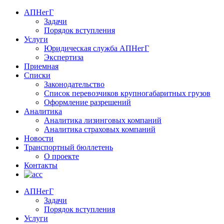
АПНегГ
Задачи
Порядок вступления
Услуги
Юридическая служба АПНегГ
Экспертиза
Приемная
Списки
Законодательство
Список перевозчиков крупногабаритных грузов
Оформление разрешений
Аналитика
Аналитика лизинговых компаний
Aналитика страховых компаний
Новости
Транспортный бюллетень
О проекте
Контакты
АПНегГ
Задачи
Порядок вступления
Услуги