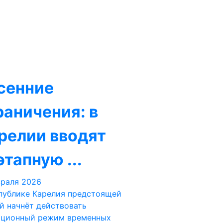
сенние
раничения: в
релии вводят
этапную ...
враля 2026
публике Карелия предстоящей
й начнёт действовать
иционный режим временных