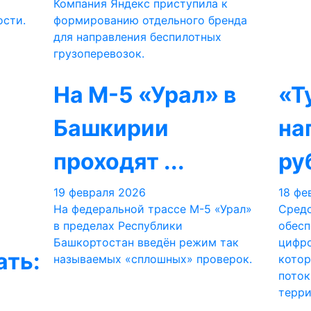
Компания Яндекс приступила к
сти.
формированию отдельного бренда
для направления беспилотных
грузоперевозок.
На М-5 «Урал» в
«Т
Башкирии
на
проходят ...
руб
19 февраля 2026
18 фе
На федеральной трассе М-5 «Урал»
Средс
в пределах Республики
обесп
Башкортостан введён режим так
цифро
ать:
называемых «сплошных» проверок.
котор
поток
терри