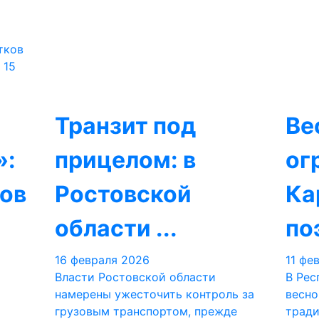
тков
 15
Транзит под
Ве
»:
прицелом: в
ог
ов
Ростовской
Ка
области ...
по
16 февраля 2026
11 фе
Власти Ростовской области
В Рес
намерены ужесточить контроль за
весно
грузовым транспортом, прежде
трад