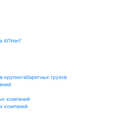
а АПНегГ
в крупногабаритных грузов
ений
ых компаний
х компаний