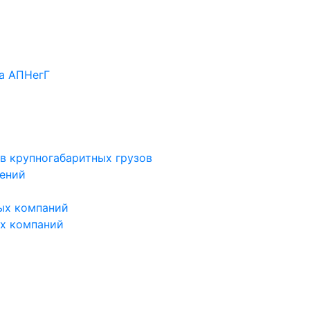
а АПНегГ
в крупногабаритных грузов
ений
ых компаний
х компаний