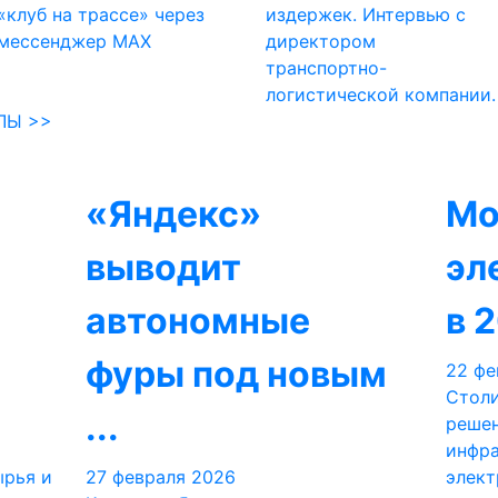
«клуб на трассе» через
издержек. Интервью с
мессенджер MAX
директором
транспортно-
логистической компании.
ЛЫ >>
«Яндекс»
Мо
выводит
эл
автономные
в 2
фуры под новым
22 фе
Столи
...
решен
инфра
ырья и
27 февраля 2026
элект