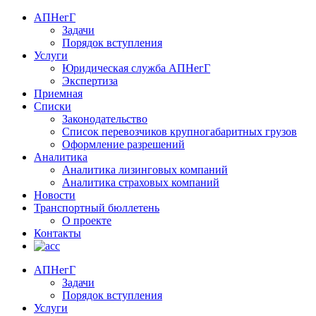
АПНегГ
Задачи
Порядок вступления
Услуги
Юридическая служба АПНегГ
Экспертиза
Приемная
Списки
Законодательство
Список перевозчиков крупногабаритных грузов
Оформление разрешений
Аналитика
Аналитика лизинговых компаний
Aналитика страховых компаний
Новости
Транспортный бюллетень
О проекте
Контакты
АПНегГ
Задачи
Порядок вступления
Услуги