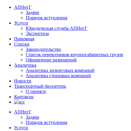
АПНегГ
Задачи
Порядок вступления
Услуги
Юридическая служба АПНегГ
Экспертиза
Приемная
Списки
Законодательство
Список перевозчиков крупногабаритных грузов
Оформление разрешений
Аналитика
Аналитика лизинговых компаний
Aналитика страховых компаний
Новости
Транспортный бюллетень
О проекте
Контакты
АПНегГ
Задачи
Порядок вступления
Услуги