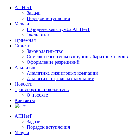
АПНегГ
Задачи
Порядок вступления
Услуги
Юридическая служба АПНегГ
Экспертиза
Приемная
Списки
Законодательство
Список перевозчиков крупногабаритных грузов
Оформление разрешений
Аналитика
Аналитика лизинговых компаний
Aналитика страховых компаний
Новости
Транспортный бюллетень
О проекте
Контакты
АПНегГ
Задачи
Порядок вступления
Услуги