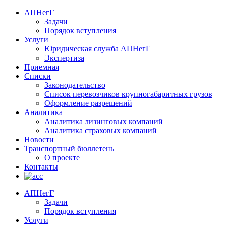
АПНегГ
Задачи
Порядок вступления
Услуги
Юридическая служба АПНегГ
Экспертиза
Приемная
Списки
Законодательство
Список перевозчиков крупногабаритных грузов
Оформление разрешений
Аналитика
Аналитика лизинговых компаний
Aналитика страховых компаний
Новости
Транспортный бюллетень
О проекте
Контакты
АПНегГ
Задачи
Порядок вступления
Услуги