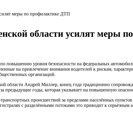
усилят меры по профилактике ДТП
енской области усилят меры п
а по повышению уровня безопасности на федеральных автомобил
енные на привлечение внимания водителей к рискам, характерн
общественных организаций.
ой области Андрей Миллер, конец года традиционно сопровожда
 за предыдущие годы, которая указывает на повышенную опаснос
-транспортных происшествий за пределами населённых пунктов
истралях с разделёнными потоками это приводит к серьёзным ав