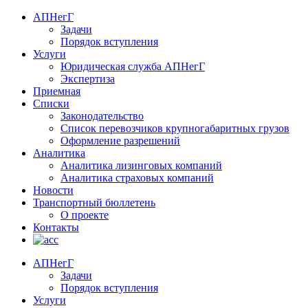
АПНегГ
Задачи
Порядок вступления
Услуги
Юридическая служба АПНегГ
Экспертиза
Приемная
Списки
Законодательство
Список перевозчиков крупногабаритных грузов
Оформление разрешений
Аналитика
Аналитика лизинговых компаний
Aналитика страховых компаний
Новости
Транспортный бюллетень
О проекте
Контакты
АПНегГ
Задачи
Порядок вступления
Услуги