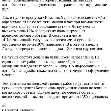
была перенаправлена в сторону Польши, литовская и
латвийская стороны существенно ограничивают оформление
фур.
Так, в пункте пропуска «Каменный Лог» литовские службы
обрабатывают не более пяти машин в час при возможности
принимать до 20. За прошедшие сутки в Литву смогло
выехать лишь 12% белорусских большегрузов от
предусмотренного объема. В соседнем пункте
«Шальчининкай» ситуация аналогичная: за сутки было
оформлено не более 30% транспорта. В итоге на выезд в
Литву в очереди скопилось порядка 1,2 тысячи грузовиков.
Не лучше обстоят дела и на латвийском направлении. На
единственном работающем переходе «Григоровщина» в
ожидании выезда стоят около 670 фур. По информации ГТК,
латвийские службы также значительно замедляют оформление
машин.
Тем временем на польской границе работа идет активнее: за
сутки через пункт «Козловичи» пропустили около половины
возможного объема. Однако даже там очередь остается
внушительной — выезда ожидают примерно 1350 грузовиков.
г. Санкт-Петербург