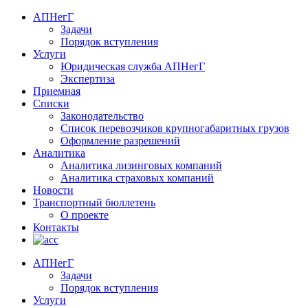
АПНегГ
Задачи
Порядок вступления
Услуги
Юридическая служба АПНегГ
Экспертиза
Приемная
Списки
Законодательство
Список перевозчиков крупногабаритных грузов
Оформление разрешений
Аналитика
Аналитика лизинговых компаний
Aналитика страховых компаний
Новости
Транспортный бюллетень
О проекте
Контакты
АПНегГ
Задачи
Порядок вступления
Услуги