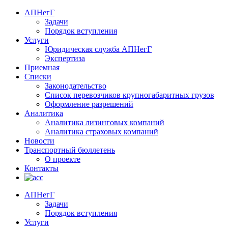
АПНегГ
Задачи
Порядок вступления
Услуги
Юридическая служба АПНегГ
Экспертиза
Приемная
Списки
Законодательство
Список перевозчиков крупногабаритных грузов
Оформление разрешений
Аналитика
Аналитика лизинговых компаний
Aналитика страховых компаний
Новости
Транспортный бюллетень
О проекте
Контакты
АПНегГ
Задачи
Порядок вступления
Услуги