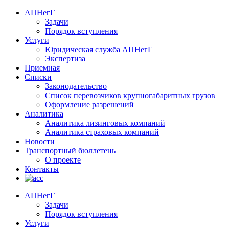
АПНегГ
Задачи
Порядок вступления
Услуги
Юридическая служба АПНегГ
Экспертиза
Приемная
Списки
Законодательство
Список перевозчиков крупногабаритных грузов
Оформление разрешений
Аналитика
Аналитика лизинговых компаний
Aналитика страховых компаний
Новости
Транспортный бюллетень
О проекте
Контакты
АПНегГ
Задачи
Порядок вступления
Услуги