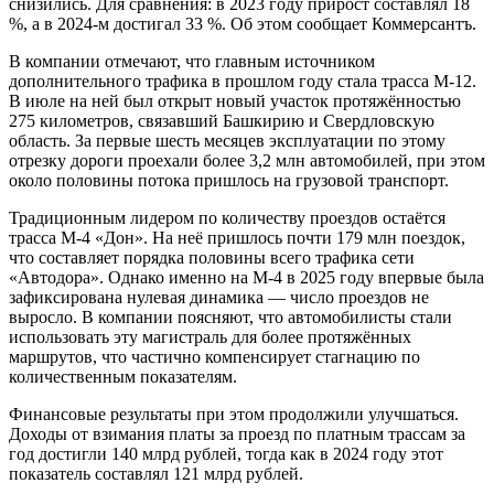
снизились. Для сравнения: в 2023 году прирост составлял 18
%, а в 2024-м достигал 33 %. Об этом сообщает Коммерсантъ.
В компании отмечают, что главным источником
дополнительного трафика в прошлом году стала трасса М-12.
В июле на ней был открыт новый участок протяжённостью
275 километров, связавший Башкирию и Свердловскую
область. За первые шесть месяцев эксплуатации по этому
отрезку дороги проехали более 3,2 млн автомобилей, при этом
около половины потока пришлось на грузовой транспорт.
Традиционным лидером по количеству проездов остаётся
трасса М-4 «Дон». На неё пришлось почти 179 млн поездок,
что составляет порядка половины всего трафика сети
«Автодора». Однако именно на М-4 в 2025 году впервые была
зафиксирована нулевая динамика — число проездов не
выросло. В компании поясняют, что автомобилисты стали
использовать эту магистраль для более протяжённых
маршрутов, что частично компенсирует стагнацию по
количественным показателям.
Финансовые результаты при этом продолжили улучшаться.
Доходы от взимания платы за проезд по платным трассам за
год достигли 140 млрд рублей, тогда как в 2024 году этот
показатель составлял 121 млрд рублей.