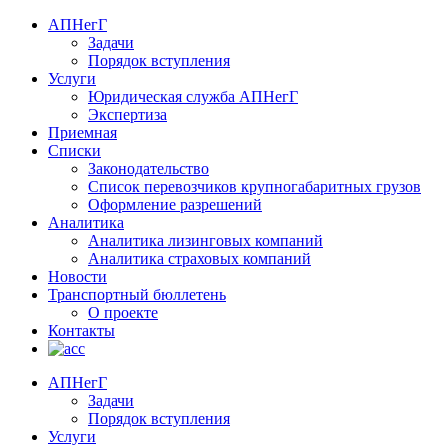
АПНегГ
Задачи
Порядок вступления
Услуги
Юридическая служба АПНегГ
Экспертиза
Приемная
Списки
Законодательство
Список перевозчиков крупногабаритных грузов
Оформление разрешений
Аналитика
Аналитика лизинговых компаний
Aналитика страховых компаний
Новости
Транспортный бюллетень
О проекте
Контакты
АПНегГ
Задачи
Порядок вступления
Услуги