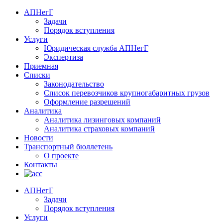
АПНегГ
Задачи
Порядок вступления
Услуги
Юридическая служба АПНегГ
Экспертиза
Приемная
Списки
Законодательство
Список перевозчиков крупногабаритных грузов
Оформление разрешений
Аналитика
Аналитика лизинговых компаний
Aналитика страховых компаний
Новости
Транспортный бюллетень
О проекте
Контакты
АПНегГ
Задачи
Порядок вступления
Услуги