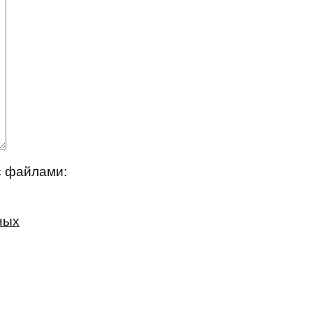
с файлами:
ных