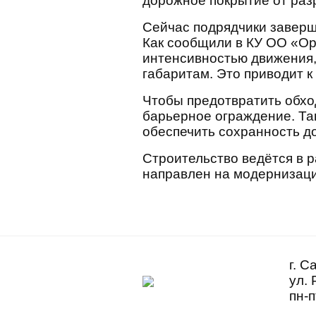
дорожное покрытие от раз
Сейчас подрядчики заверш
Как сообщили в КУ ОО «Ор
интенсивностью движения,
габаритам. Это приводит к
Чтобы предотвратить обхо
барьерное ограждение. Та
обеспечить сохранность д
Строительство ведётся в 
направлен на модернизаци
г. С
ул. 
пн-п