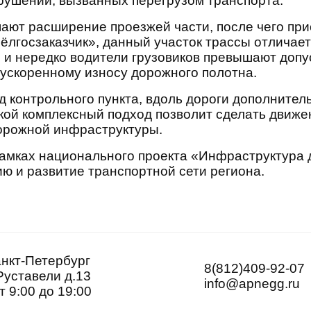
рушений, вызванных перегрузом транспорта.
ают расширение проезжей части, после чего прис
ёлгосзаказчик», данный участок трассы отличае
 и нередко водители грузовиков превышают допу
 ускоренному износу дорожного полотна.
д контрольного пункта, вдоль дороги дополнител
кой комплексный подход позволит сделать движе
орожной инфраструктуры.
рамках национального проекта «Инфраструктура 
ю и развитие транспортной сети региона.
анкт-Петербург
8(812)409-92-07
Руставели д.13
info@apnegg.ru
т 9:00 до 19:00