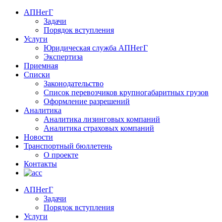
АПНегГ
Задачи
Порядок вступления
Услуги
Юридическая служба АПНегГ
Экспертиза
Приемная
Списки
Законодательство
Список перевозчиков крупногабаритных грузов
Оформление разрешений
Аналитика
Аналитика лизинговых компаний
Aналитика страховых компаний
Новости
Транспортный бюллетень
О проекте
Контакты
АПНегГ
Задачи
Порядок вступления
Услуги