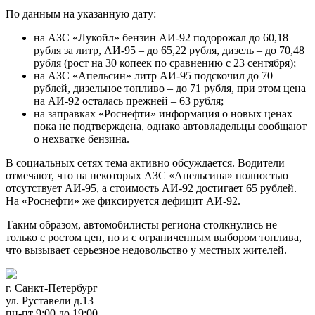
По данным на указанную дату:
на АЗС «Лукойл» бензин АИ-92 подорожал до 60,18
рубля за литр, АИ-95 – до 65,22 рубля, дизель – до 70,48
рубля (рост на 30 копеек по сравнению с 23 сентября);
на АЗС «Апельсин» литр АИ-95 подскочил до 70
рублей, дизельное топливо – до 71 рубля, при этом цена
на АИ-92 осталась прежней – 63 рубля;
на заправках «Роснефти» информация о новых ценах
пока не подтверждена, однако автовладельцы сообщают
о нехватке бензина.
В социальных сетях тема активно обсуждается. Водители
отмечают, что на некоторых АЗС «Апельсина» полностью
отсутствует АИ-95, а стоимость АИ-92 достигает 65 рублей.
На «Роснефти» же фиксируется дефицит АИ-92.
Таким образом, автомобилисты региона столкнулись не
только с ростом цен, но и с ограниченным выбором топлива,
что вызывает серьезное недовольство у местных жителей.
г. Санкт-Петербург
ул. Руставели д.13
пн-пт 9:00 до 19:00