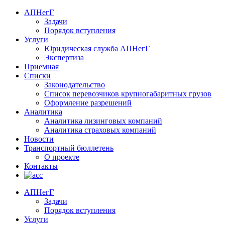
АПНегГ
Задачи
Порядок вступления
Услуги
Юридическая служба АПНегГ
Экспертиза
Приемная
Списки
Законодательство
Список перевозчиков крупногабаритных грузов
Оформление разрешений
Аналитика
Аналитика лизинговых компаний
Aналитика страховых компаний
Новости
Транспортный бюллетень
О проекте
Контакты
АПНегГ
Задачи
Порядок вступления
Услуги