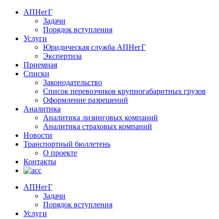
АПНегГ
Задачи
Порядок вступления
Услуги
Юридическая служба АПНегГ
Экспертиза
Приемная
Списки
Законодательство
Список перевозчиков крупногабаритных грузов
Оформление разрешений
Аналитика
Аналитика лизинговых компаний
Aналитика страховых компаний
Новости
Транспортный бюллетень
О проекте
Контакты
АПНегГ
Задачи
Порядок вступления
Услуги