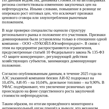
По данным ведомства, динамика стоимости на автозаправках
региона соответствовала изменению закупочных цен на
нефтепродукты. Иными словами, повышение в рознице не
опережало рост оптовых цен, что исключает признаки
ценового сговора или злоупотребления рыночным
положением.
В ходе проверки специалисты оценили структуру
регионального рынка и положение его участников. Признаки
доминирования были установлены только в отношении одной
компании – ООО «ЛУКОЙЛ-Югнефтепродукт». В связи с
этим на предприятие распространяются ограничения,
предусмотренные статьёй 10 Федерального закона № 135-ФЗ
«О защите конкуренции», регулирующей действия
хозяйствующих субъектов, занимающих доминирующее
положение.
Согласно опубликованным данным, в течение 2025 года на
АЗС указанной компании бензин АИ-92 подорожал на
10,45%, АИ-95 – на 10,04%, дизельное топливо – на 9,90%. В
УФАС подчёркивают, что увеличение розничных цен
происходило на фоне существенного роста закупочной
стоимости нефтепродуктов.
Таким образом, по итогам проведённого мониторинга
антимонопольный орган пришёл к выводу, что механизм