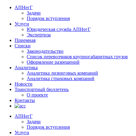
АПНегГ
Задачи
Порядок вступления
Услуги
Юридическая служба АПНегГ
Экспертиза
Приемная
Списки
Законодательство
Список перевозчиков крупногабаритных грузов
Оформление разрешений
Аналитика
Аналитика лизинговых компаний
Aналитика страховых компаний
Новости
Транспортный бюллетень
О проекте
Контакты
АПНегГ
Задачи
Порядок вступления
Услуги