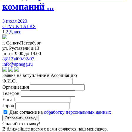
компаний ...
3 июля 2020
СТМЛК TALKS
Пагинация
1
2
Далее
записей
г. Санкт-Петербург
ул. Руставели д.13
пн-пт 9:00 до 19:00
8(812)409-92-07
info@apnegg.ru
Заявка на вступление в Ассоциацию
Ф.И.О.
Организация
Телефон
E-mail
Город
Даю согласие на
обработку персональных данных
Отправить заявку
Спасибо за заявку!
В ближайшее время с вами свяжется наш менеджер.