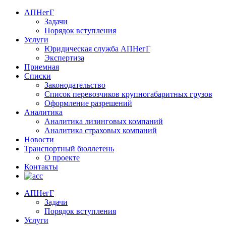
АПНегГ
Задачи
Порядок вступления
Услуги
Юридическая служба АПНегГ
Экспертиза
Приемная
Списки
Законодательство
Список перевозчиков крупногабаритных грузов
Оформление разрешений
Аналитика
Аналитика лизинговых компаний
Aналитика страховых компаний
Новости
Транспортный бюллетень
О проекте
Контакты
АПНегГ
Задачи
Порядок вступления
Услуги